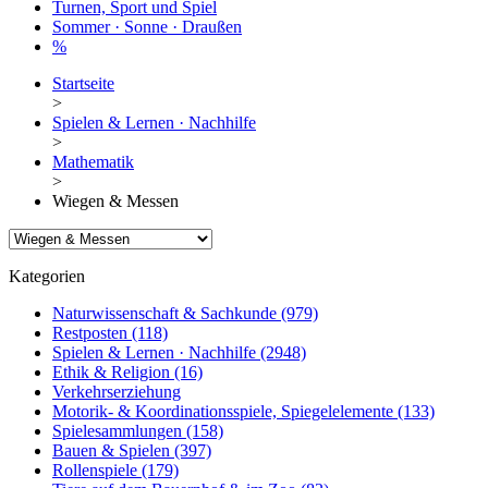
Turnen, Sport und Spiel
Sommer · Sonne · Draußen
%
Startseite
>
Spielen & Lernen · Nachhilfe
>
Mathematik
>
Wiegen & Messen
Kategorien
Naturwissenschaft & Sachkunde
(979)
Restposten
(118)
Spielen & Lernen · Nachhilfe
(2948)
Ethik & Religion
(16)
Verkehrserziehung
Motorik- & Koordinationsspiele, Spiegelelemente
(133)
Spielesammlungen
(158)
Bauen & Spielen
(397)
Rollenspiele
(179)