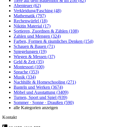
Tiere auf dem Bauernhof & im Zoo
(82)
Abenteuer
(62)
Verkleidung/Fasching
(48)
Mathematik
(797)
Rechenwürfel
(18)
Nikitin Material
(17)
Sortieren, Zuordnen & Zählen
(108)
Zahlen und Mengen
(324)
Farben, Formen & räumliches Denken
(154)
Schauen & Bauen
(71)
Spiegelungen
(19)
Wiegen & Messen
(37)
Geld & Zeit
(35)
Montessori
(100)
Sprache
(353)
Musik
(334)
Nachhilfe & Homeschooling
(271)
Basteln und Werken
(3674)
Möbel und Ausstattung
(3409)
Turnen, Sport und Spiel
(939)
Sommer · Sonne · Draußen
(590)
alle Kategorien anzeigen
Kontakt