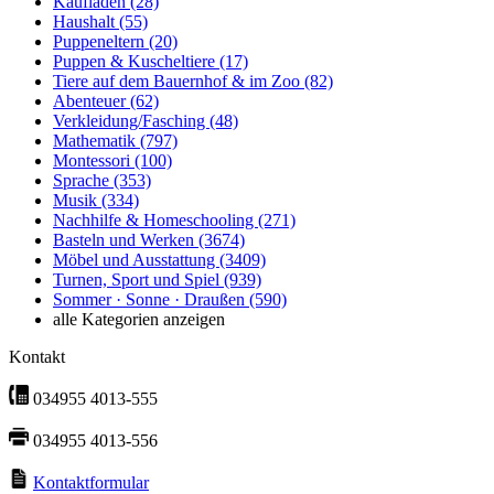
Kaufladen
(28)
Haushalt
(55)
Puppeneltern
(20)
Puppen & Kuscheltiere
(17)
Tiere auf dem Bauernhof & im Zoo
(82)
Abenteuer
(62)
Verkleidung/Fasching
(48)
Mathematik
(797)
Montessori
(100)
Sprache
(353)
Musik
(334)
Nachhilfe & Homeschooling
(271)
Basteln und Werken
(3674)
Möbel und Ausstattung
(3409)
Turnen, Sport und Spiel
(939)
Sommer · Sonne · Draußen
(590)
alle Kategorien anzeigen
Kontakt
034955 4013-555
034955 4013-556
Kontaktformular