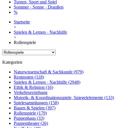
Turnen, Sport und Spiel
Sommer · Sonne · Draußen
%
Startseite
>
Spielen & Lernen · Nachhilfe
>
Rollenspiele
Kategorien
Naturwissenschaft & Sachkunde
(979)
Restposten
(118)
Spielen & Lernen · Nachhilfe
(2948)
Ethik & Religion
(16)
Verkehrserziehung
Motorik- & Koordinationsspiele, Spiegelelemente
(133)
Spielesammlungen
(158)
Bauen & Spielen
(397)
Rollenspiele
(179)
Puppenhaus
(33)
Puppentheater
(26)