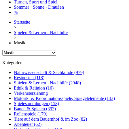
Turnen, Sport und Spiel
Sommer · Sonne · Draußen
%
Startseite
>
Spielen & Lernen · Nachhilfe
>
Musik
Kategorien
Naturwissenschaft & Sachkunde
(979)
Restposten
(118)
Spielen & Lernen · Nachhilfe
(2948)
Ethik & Religion
(16)
Verkehrserziehung
Motorik- & Koordinationsspiele, Spiegelelemente
(133)
Spielesammlungen
(158)
Bauen & Spielen
(397)
Rollenspiele
(179)
Tiere auf dem Bauernhof & im Zoo
(82)
Abenteuer
(62)