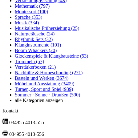
Verkleidung/Fasching
(48)
Mathematik
(797)
Montessori
(100)
Sprache
(353)
Musik
(334)
Musikalische Früherziehung
(25)
Naturgeräusche
(24)
Rhythmik Sets
(32)
Klanginstrumente
(101)
Boom Whackers
(20)
Glockenspiele & Klangbausteine
(53)
Trommeln
(57)
Verstärkerboxen
(21)
Nachhilfe & Homeschooling
(271)
Basteln und Werken
(3674)
Möbel und Ausstattung
(3409)
Turnen, Sport und Spiel
(939)
Sommer · Sonne · Draußen
(590)
alle Kategorien anzeigen
Kontakt
034955 4013-555
034955 4013-556