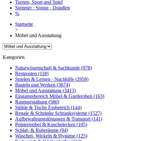
Turnen, Sport und Spiel
Sommer · Sonne · Draußen
%
Startseite
>
Möbel und Ausstattung
Kategorien
Naturwissenschaft & Sachkunde
(978)
Restposten
(118)
Spielen & Lernen · Nachhilfe
(2958)
Basteln und Werken
(3674)
Möbel und Ausstattung
(3413)
Eingangsbereich Möbel & Garderoben
(163)
Raumgestaltung
(586)
Stühle & Tische Essbereich
(144)
Regale & Schränke Schranksysteme
(1527)
Aufbewahrungslösungen & Transport
(141)
Polstermöbel & Kuschelecken
(105)
Schlaf- & Ruheräume
(94)
Waschen, Wickeln & Hygiene
(125)