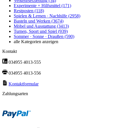
Verkehrserziehung
(54)
Experimente + Hilfsmittel
(171)
Restposten
(118)
Spielen & Lernen · Nachhilfe
(2958)
Basteln und Werken
(3674)
Möbel und Ausstattung
(3413)
Turnen, Sport und Spiel
(939)
Sommer · Sonne · Draußen
(590)
alle Kategorien anzeigen
Kontakt
034955 4013-555
034955 4013-556
Kontaktformular
Zahlungsarten