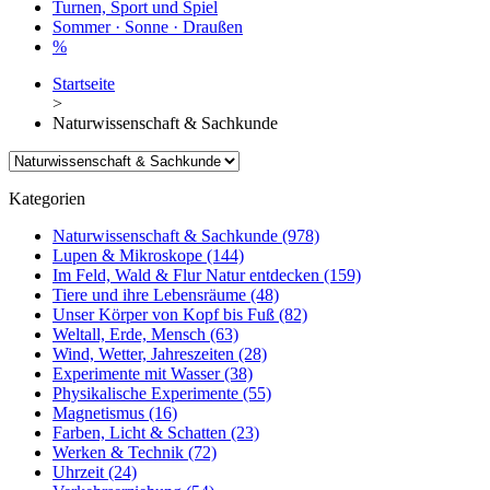
Turnen, Sport und Spiel
Sommer · Sonne · Draußen
%
Startseite
>
Naturwissenschaft & Sachkunde
Kategorien
Naturwissenschaft & Sachkunde
(978)
Lupen & Mikroskope
(144)
Im Feld, Wald & Flur Natur entdecken
(159)
Tiere und ihre Lebensräume
(48)
Unser Körper von Kopf bis Fuß
(82)
Weltall, Erde, Mensch
(63)
Wind, Wetter, Jahreszeiten
(28)
Experimente mit Wasser
(38)
Physikalische Experimente
(55)
Magnetismus
(16)
Farben, Licht & Schatten
(23)
Werken & Technik
(72)
Uhrzeit
(24)