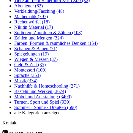
Tiere auf dem Bauernhof & im Zoo
(82)
Abenteuer
(62)
Verkleidung/Fasching
(48)
Mathematik
(797)
Rechenwürfel
(18)
Nikitin Material
(17)
Sortieren, Zuordnen & Zählen
(108)
Zahlen und Mengen
(324)
Farben, Formen & räumliches Denken
(154)
Schauen & Bauen
(71)
Spiegelungen
(19)
Wiegen & Messen
(37)
Geld & Zeit
(35)
Montessori
(100)
Sprache
(353)
Musik
(334)
Nachhilfe & Homeschooling
(271)
Basteln und Werken
(3674)
Möbel und Ausstattung
(3409)
Turnen, Sport und Spiel
(939)
Sommer · Sonne · Draußen
(590)
alle Kategorien anzeigen
Kontakt