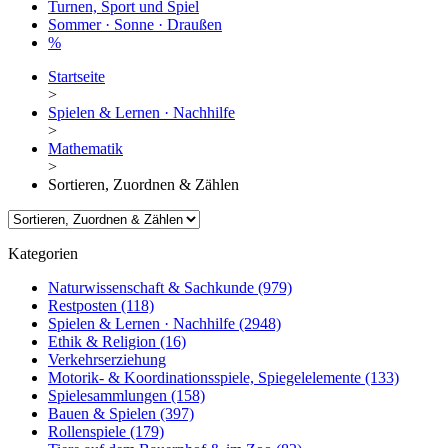
Turnen, Sport und Spiel
Sommer · Sonne · Draußen
%
Startseite
>
Spielen & Lernen · Nachhilfe
>
Mathematik
>
Sortieren, Zuordnen & Zählen
Kategorien
Naturwissenschaft & Sachkunde
(979)
Restposten
(118)
Spielen & Lernen · Nachhilfe
(2948)
Ethik & Religion
(16)
Verkehrserziehung
Motorik- & Koordinationsspiele, Spiegelelemente
(133)
Spielesammlungen
(158)
Bauen & Spielen
(397)
Rollenspiele
(179)