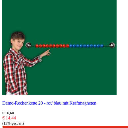
Demo-Rechenkette 20 - rot/ blau mit Kraftmagneten
€ 16,60
€ 14,44
(13% gespart)