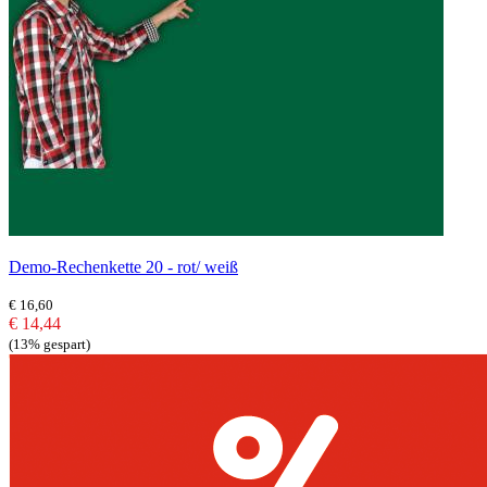
Demo-Rechenkette 20 - rot/ weiß
€ 16,60
€ 14,44
(13% gespart)