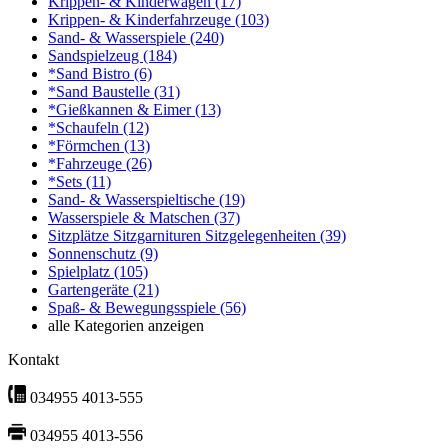
Krippen- & Kinderwagen
(17)
Krippen- & Kinderfahrzeuge
(103)
Sand- & Wasserspiele
(240)
Sandspielzeug
(184)
*Sand Bistro
(6)
*Sand Baustelle
(31)
*Gießkannen & Eimer
(13)
*Schaufeln
(12)
*Förmchen
(13)
*Fahrzeuge
(26)
*Sets
(11)
Sand- & Wasserspieltische
(19)
Wasserspiele & Matschen
(37)
Sitzplätze Sitzgarnituren Sitzgelegenheiten
(39)
Sonnenschutz
(9)
Spielplatz
(105)
Gartengeräte
(21)
Spaß- & Bewegungsspiele
(56)
alle Kategorien anzeigen
Kontakt
034955 4013-555
034955 4013-556