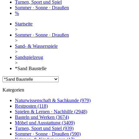
Turnen, Sport und Spiel
Sommer · Sonne · Draußen
%
Startseite
>
Sommer · Sonne · Draußen
>
Sand- & Wasserspiele
>
Sandspielzeug
>
*Sand Baustelle
Kategorien
Naturwissenschaft & Sachkunde
(979)
Restposten
(118)
Spielen & Lernen · Nachhilfe
(2948)
Basteln und Werken
(3674)
Möbel und Ausstattung
(3409)
Turnen, Sport und Spiel
(939)
Sommer · Sonne · Draußen
(590)