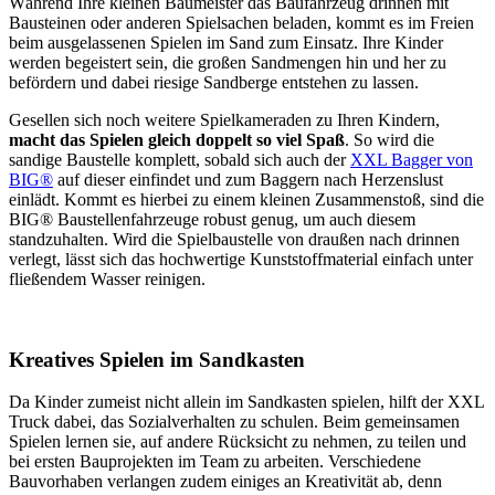
Während Ihre kleinen Baumeister das Baufahrzeug drinnen mit
Bausteinen oder anderen Spielsachen beladen, kommt es im Freien
beim ausgelassenen Spielen im Sand zum Einsatz. Ihre Kinder
werden begeistert sein, die großen Sandmengen hin und her zu
befördern und dabei riesige Sandberge entstehen zu lassen.
Gesellen sich noch weitere Spielkameraden zu Ihren Kindern,
macht das Spielen gleich doppelt so viel Spaß
. So wird die
sandige Baustelle komplett, sobald sich auch der
XXL Bagger von
BIG®
auf dieser einfindet und zum Baggern nach Herzenslust
einlädt. Kommt es hierbei zu einem kleinen Zusammenstoß, sind die
BIG® Baustellenfahrzeuge robust genug, um auch diesem
standzuhalten. Wird die Spielbaustelle von draußen nach drinnen
verlegt, lässt sich das hochwertige Kunststoffmaterial einfach unter
fließendem Wasser reinigen.
Kreatives Spielen im Sandkasten
Da Kinder zumeist nicht allein im Sandkasten spielen, hilft der XXL
Truck dabei, das Sozialverhalten zu schulen. Beim gemeinsamen
Spielen lernen sie, auf andere Rücksicht zu nehmen, zu teilen und
bei ersten Bauprojekten im Team zu arbeiten. Verschiedene
Bauvorhaben verlangen zudem einiges an Kreativität ab, denn