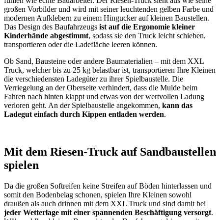
fühlen wie echte Bauarbeiter. Der Riesen-Truck sieht aus wie seine
großen Vorbilder und wird mit seiner leuchtenden gelben Farbe und
modernen Aufklebern zu einem Hingucker auf kleinen Baustellen.
Das Design des Baufahrzeugs
ist auf die Ergonomie kleiner
Kinderhände abgestimmt
, sodass sie den Truck leicht schieben,
transportieren oder die Ladefläche leeren können.
Ob Sand, Bausteine oder andere Baumaterialien – mit dem XXL
Truck, welcher bis zu 25 kg belastbar ist, transportieren Ihre Kleinen
die verschiedensten Ladegüter zu ihrer Spielbaustelle. Die
Verriegelung an der Oberseite verhindert, dass die Mulde beim
Fahren nach hinten klappt und etwas von der wertvollen Ladung
verloren geht. An der Spielbaustelle angekommen,
kann das
Ladegut einfach durch Kippen entladen werden
.
Mit dem Riesen-Truck auf Sandbaustellen
spielen
Da die großen Softreifen keine Streifen auf Böden hinterlassen und
somit den Bodenbelag schonen, spielen Ihre Kleinen sowohl
draußen als auch drinnen mit dem XXL Truck und sind damit bei
jeder Wetterlage mit einer spannenden Beschäftigung versorgt
.