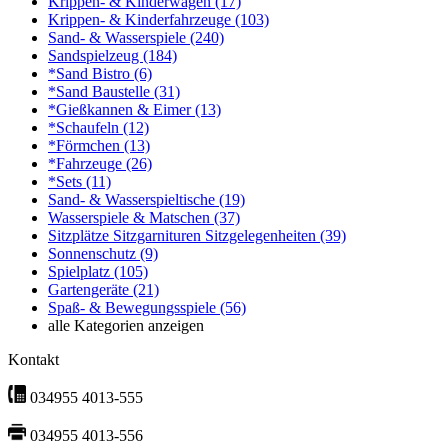
Krippen- & Kinderwagen
(17)
Krippen- & Kinderfahrzeuge
(103)
Sand- & Wasserspiele
(240)
Sandspielzeug
(184)
*Sand Bistro
(6)
*Sand Baustelle
(31)
*Gießkannen & Eimer
(13)
*Schaufeln
(12)
*Förmchen
(13)
*Fahrzeuge
(26)
*Sets
(11)
Sand- & Wasserspieltische
(19)
Wasserspiele & Matschen
(37)
Sitzplätze Sitzgarnituren Sitzgelegenheiten
(39)
Sonnenschutz
(9)
Spielplatz
(105)
Gartengeräte
(21)
Spaß- & Bewegungsspiele
(56)
alle Kategorien anzeigen
Kontakt
034955 4013-555
034955 4013-556