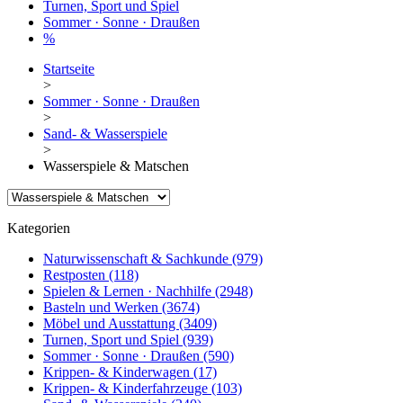
Turnen, Sport und Spiel
Sommer · Sonne · Draußen
%
Startseite
>
Sommer · Sonne · Draußen
>
Sand- & Wasserspiele
>
Wasserspiele & Matschen
Kategorien
Naturwissenschaft & Sachkunde
(979)
Restposten
(118)
Spielen & Lernen · Nachhilfe
(2948)
Basteln und Werken
(3674)
Möbel und Ausstattung
(3409)
Turnen, Sport und Spiel
(939)
Sommer · Sonne · Draußen
(590)
Krippen- & Kinderwagen
(17)
Krippen- & Kinderfahrzeuge
(103)