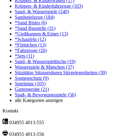
Krippen- & Kinderwagen
(17)
Krippen- & Kinderfahrzeuge
(103)
Sand- & Wasserspiele
(240)
Sandspielzeug
(184)
*Sand Bistro
(6)
*Sand Baustelle
(31)
*Gießkannen & Eimer
(13)
*Schaufeln
(12)
*Förmchen
(13)
*Fahrzeuge
(26)
*Sets
(11)
Sand- & Wasserspieltische
(19)
Wasserspiele & Matschen
(37)
Sitzplätze Sitzgarnituren Sitzgelegenheiten
(39)
Sonnenschutz
(9)
Spielplatz
(105)
Gartengeräte
(21)
Spaß- & Bewegungsspiele
(56)
alle Kategorien anzeigen
Kontakt
034955 4013-555
034955 4013-556