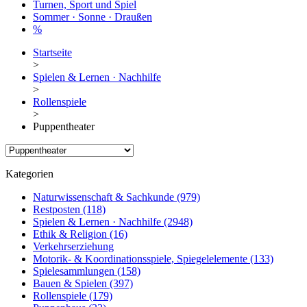
Turnen, Sport und Spiel
Sommer · Sonne · Draußen
%
Startseite
>
Spielen & Lernen · Nachhilfe
>
Rollenspiele
>
Puppentheater
Kategorien
Naturwissenschaft & Sachkunde
(979)
Restposten
(118)
Spielen & Lernen · Nachhilfe
(2948)
Ethik & Religion
(16)
Verkehrserziehung
Motorik- & Koordinationsspiele, Spiegelelemente
(133)
Spielesammlungen
(158)
Bauen & Spielen
(397)
Rollenspiele
(179)