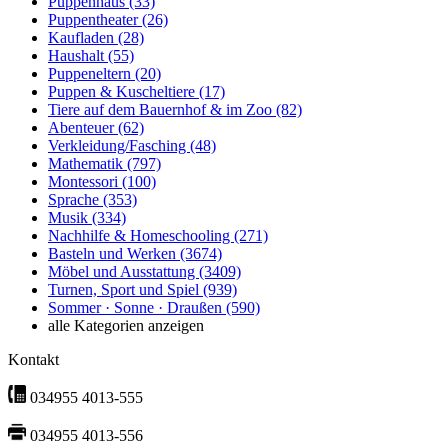
Puppenhaus
(33)
Puppentheater
(26)
Kaufladen
(28)
Haushalt
(55)
Puppeneltern
(20)
Puppen & Kuscheltiere
(17)
Tiere auf dem Bauernhof & im Zoo
(82)
Abenteuer
(62)
Verkleidung/Fasching
(48)
Mathematik
(797)
Montessori
(100)
Sprache
(353)
Musik
(334)
Nachhilfe & Homeschooling
(271)
Basteln und Werken
(3674)
Möbel und Ausstattung
(3409)
Turnen, Sport und Spiel
(939)
Sommer · Sonne · Draußen
(590)
alle Kategorien anzeigen
Kontakt
034955 4013-555
034955 4013-556