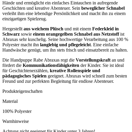
Hände und ermöglicht ein einfaches Eintauchen in aufregende
Geschichten und kreative Abenteuer. Sein
beweglicher Schnabel
verleiht ihm eine lebendige Persönlichkeit und macht ihn zu einem
einzigartigen Spielzeug.
Hergestellt
aus weichem Plüsch
und mit einem
Federkleid in
Schwarz
sowie
einem orangegelben Schnabel aus Netzstoff
ist
Abraxas sehr kuschelig. Seine hochwertige Verarbeitung aus 100 %
Polyester macht ihn
langlebig und pflegeleicht
. Eine einfache
Handwäsche genügt, um ihn stets frisch und einsatzbereit zu halten.
Die Handpuppe Rabe Abraxas regt die
Vorstellungskraft
an und
fördert die
Kommunikationsfähigkeiten
der Kinder. Sie ist ideal
für Geschichtenerzählen,
kreative Rollenspiele und
pädagogisches Spielen
geeignet. Abraxas wird schnell zum besten
Freund und zur perfekten Begleitung für endlose Abenteuer.
Produkteigenschaften
Material
100% Polyester
Warnhinweise
Achtung nicht geeignet für Kinder unter 3 Jahren!