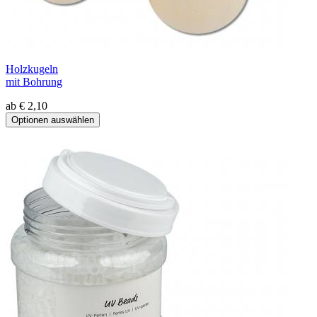
Holzkugeln
mit Bohrung
ab € 2,10