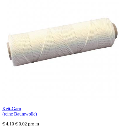
Kett-Garn
(reine Baumwolle)
€ 4,10
€ 0,02 pro m