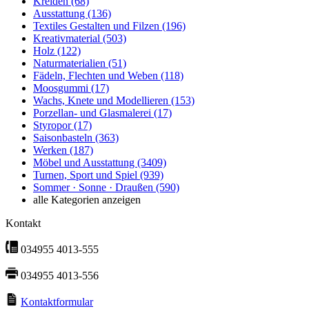
Kreiden
(68)
Ausstattung
(136)
Textiles Gestalten und Filzen
(196)
Kreativmaterial
(503)
Holz
(122)
Naturmaterialien
(51)
Fädeln, Flechten und Weben
(118)
Moosgummi
(17)
Wachs, Knete und Modellieren
(153)
Porzellan- und Glasmalerei
(17)
Styropor
(17)
Saisonbasteln
(363)
Werken
(187)
Möbel und Ausstattung
(3409)
Turnen, Sport und Spiel
(939)
Sommer · Sonne · Draußen
(590)
alle Kategorien anzeigen
Kontakt
034955 4013-555
034955 4013-556
Kontaktformular