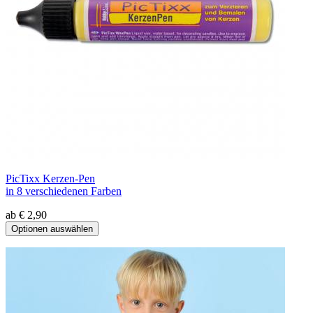
PicTixx Kerzen-Pen
in 8 verschiedenen Farben
ab € 2,90