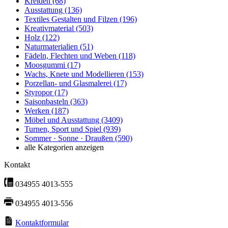
Kreiden
(68)
Ausstattung
(136)
Textiles Gestalten und Filzen
(196)
Kreativmaterial
(503)
Holz
(122)
Naturmaterialien
(51)
Fädeln, Flechten und Weben
(118)
Moosgummi
(17)
Wachs, Knete und Modellieren
(153)
Porzellan- und Glasmalerei
(17)
Styropor
(17)
Saisonbasteln
(363)
Werken
(187)
Möbel und Ausstattung
(3409)
Turnen, Sport und Spiel
(939)
Sommer · Sonne · Draußen
(590)
alle Kategorien anzeigen
Kontakt
034955 4013-555
034955 4013-556
Kontaktformular