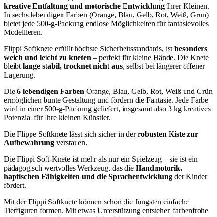
kreative Entfaltung und motorische Entwicklung
Ihrer Kleinen.
In sechs lebendigen Farben (Orange, Blau, Gelb, Rot, Weiß, Grün)
bietet jede 500-g-Packung endlose Möglichkeiten für fantasievolles
Modellieren.
Flippi Softknete erfüllt höchste Sicherheitsstandards, ist
besonders
weich und leicht zu kneten
– perfekt für kleine Hände. Die Knete
bleibt
lange stabil, trocknet nicht aus
, selbst bei längerer offener
Lagerung.
Die
6 lebendigen Farben
Orange, Blau, Gelb, Rot, Weiß und Grün
ermöglichen bunte Gestaltung und fördern die Fantasie. Jede Farbe
wird in einer 500-g-Packung geliefert, insgesamt also 3 kg kreatives
Potenzial für Ihre kleinen Künstler.
Die Flippe Softknete lässt sich sicher in der
robusten Kiste zur
Aufbewahrung
verstauen.
Die Flippi Soft-Knete ist mehr als nur ein Spielzeug – sie ist ein
pädagogisch wertvolles Werkzeug, das die
Handmotorik,
haptischen Fähigkeiten und die Sprachentwicklung
der Kinder
fördert.
Mit der Flippi Softknete können schon die Jüngsten einfache
Tierfiguren formen. Mit etwas Unterstützung entstehen farbenfrohe