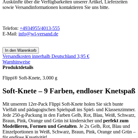
Auskünfte über die Verfügbarkeiten unserer Artikel, Lieferzeiten
sowie Versandinformationen kontaktieren Sie uns bitte.
Telefon:
+4934955/4013-555
E-Mail:
info@wl-versand.de
Versandkosten
innerhalb Deutschland 3,95 €
Warnhinweise
Produktdetails
Flippi® Soft-Knete, 3.000 g
Soft-Knete – 9 Farben, endloser Knetspaß
Mit unserem 12er-Pack Flippi Soft-Knete holen Sie sich bunte
Vielfalt und pädagogischen Spielspaß ins Spiel- und Klassenzimmer.
Jede 250-g-Packung in den Farben Gelb, Rot, Blau, Weiß, Schwarz,
Braun, Pink, Orange und Grün ist kindersicher und
perfekt zum
Modellieren, Formen und Gestalten
. Je 2x Gelb, Rot, Blau und
Einzelportionen in Weiß, Schwarz, Braun, Pink, Orange und Grün –
für endlose Kreativität!