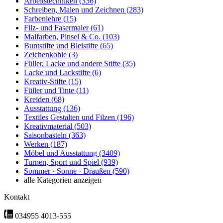
Arbeitstechniken
(336)
Schreiben, Malen und Zeichnen
(283)
Farbenlehre
(15)
Filz- und Fasermaler
(61)
Malfarben, Pinsel & Co.
(103)
Buntstifte und Bleistifte
(65)
Zeichenkohle
(3)
Füller, Lacke und andere Stifte
(35)
Lacke und Lackstifte
(6)
Kreativ-Stifte
(15)
Füller und Tinte
(11)
Kreiden
(68)
Ausstattung
(136)
Textiles Gestalten und Filzen
(196)
Kreativmaterial
(503)
Saisonbasteln
(363)
Werken
(187)
Möbel und Ausstattung
(3409)
Turnen, Sport und Spiel
(939)
Sommer · Sonne · Draußen
(590)
alle Kategorien anzeigen
Kontakt
034955 4013-555