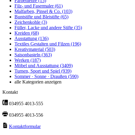
Farbenlehre
(15)
Filz- und Fasermaler
(61)
Malfarben, Pinsel & Co.
(103)
Buntstifte und Bleistifte
(65)
Zeichenkohle
(3)
Füller, Lacke und andere Stifte
(35)
Kreiden
(68)
Ausstattung
(136)
Textiles Gestalten und Filzen
(196)
Kreativmaterial
(503)
Saisonbasteln
(363)
Werken
(187)
Möbel und Ausstattung
(3409)
Turnen, Sport und Spiel
(939)
Sommer · Sonne · Draußen
(590)
alle Kategorien anzeigen
Kontakt
034955 4013-555
034955 4013-556
Kontaktformular