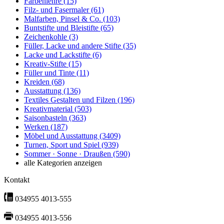
Farbenlehre
(15)
Filz- und Fasermaler
(61)
Malfarben, Pinsel & Co.
(103)
Buntstifte und Bleistifte
(65)
Zeichenkohle
(3)
Füller, Lacke und andere Stifte
(35)
Lacke und Lackstifte
(6)
Kreativ-Stifte
(15)
Füller und Tinte
(11)
Kreiden
(68)
Ausstattung
(136)
Textiles Gestalten und Filzen
(196)
Kreativmaterial
(503)
Saisonbasteln
(363)
Werken
(187)
Möbel und Ausstattung
(3409)
Turnen, Sport und Spiel
(939)
Sommer · Sonne · Draußen
(590)
alle Kategorien anzeigen
Kontakt
034955 4013-555
034955 4013-556