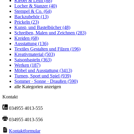
Kleber & Leim
(88)
Locher & Stanzer
(40)
Stempel & Co.
(64)
Backzubehör
(13)
Prickeln
(23)
Kunst- und Bastelbücher
(48)
Schreiben, Malen und Zeichnen
(283)
Kreiden
(68)
Ausstattung
(136)
Textiles Gestalten und Filzen
(196)
Kreativmaterial
(503)
Saisonbasteln
(363)
Werken
(187)
Möbel und Ausstattung
(3413)
Turnen, Sport und Spiel
(939)
Sommer · Sonne · Draußen
(590)
alle Kategorien anzeigen
Kontakt
034955 4013-555
034955 4013-556
Kontaktformular