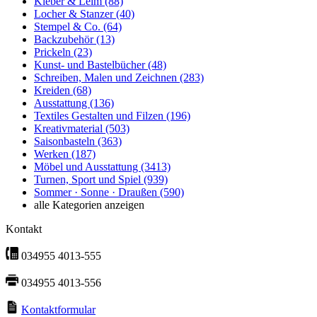
Kleber & Leim
(88)
Locher & Stanzer
(40)
Stempel & Co.
(64)
Backzubehör
(13)
Prickeln
(23)
Kunst- und Bastelbücher
(48)
Schreiben, Malen und Zeichnen
(283)
Kreiden
(68)
Ausstattung
(136)
Textiles Gestalten und Filzen
(196)
Kreativmaterial
(503)
Saisonbasteln
(363)
Werken
(187)
Möbel und Ausstattung
(3413)
Turnen, Sport und Spiel
(939)
Sommer · Sonne · Draußen
(590)
alle Kategorien anzeigen
Kontakt
034955 4013-555
034955 4013-556
Kontaktformular