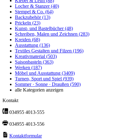
Kleber & Leim
(88)
Locher & Stanzer
(40)
Stempel & Co.
(64)
Backzubehör
(13)
Prickeln
(23)
Kunst- und Bastelbücher
(48)
Schreiben, Malen und Zeichnen
(283)
Kreiden
(68)
Ausstattung
(136)
Textiles Gestalten und Filzen
(196)
Kreativmaterial
(503)
Saisonbasteln
(363)
Werken
(187)
Möbel und Ausstattung
(3409)
Turnen, Sport und Spiel
(939)
Sommer · Sonne · Draußen
(590)
alle Kategorien anzeigen
Kontakt
034955 4013-555
034955 4013-556
Kontaktformular