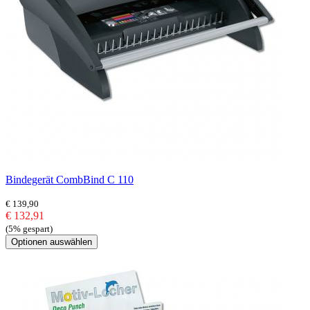
Bindegerät CombBind C 110
€ 139,90
€ 132,91
(5% gespart)