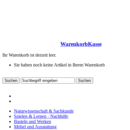
Warenkorb
Kasse
Ihr Warenkorb ist derzeit leer.
Sie haben noch keine Artikel in Ihrem Warenkorb
Naturwissenschaft & Sachkunde
Spielen & Lernen · Nachhilfe
Basteln und Werken
Möbel und Ausstattung