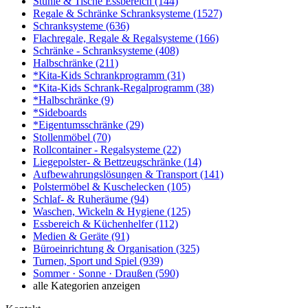
Stühle & Tische Essbereich
(144)
Regale & Schränke Schranksysteme
(1527)
Schranksysteme
(636)
Flachregale, Regale & Regalsysteme
(166)
Schränke - Schranksysteme
(408)
Halbschränke
(211)
*Kita-Kids Schrankprogramm
(31)
*Kita-Kids Schrank-Regalprogramm
(38)
*Halbschränke
(9)
*Sideboards
*Eigentumsschränke
(29)
Stollenmöbel
(70)
Rollcontainer - Regalsysteme
(22)
Liegepolster- & Bettzeugschränke
(14)
Aufbewahrungslösungen & Transport
(141)
Polstermöbel & Kuschelecken
(105)
Schlaf- & Ruheräume
(94)
Waschen, Wickeln & Hygiene
(125)
Essbereich & Küchenhelfer
(112)
Medien & Geräte
(91)
Büroeinrichtung & Organisation
(325)
Turnen, Sport und Spiel
(939)
Sommer · Sonne · Draußen
(590)
alle Kategorien anzeigen