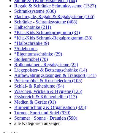
Stühle & Tische Essbereich
(144)
Regale & Schränke Schranksysteme
(1527)
Schranksysteme
(636)
Flachregale, Regale & Regalsysteme
(166)
Schränke - Schranksysteme
(408)
Halbschränke
(211)
*Kita-Kids Schrankprogramm
(31)
*Kita-Kids Schrank-Regalprogramm
(38)
*Halbschränke
(9)
*Sideboards
*Eigentumsschränke
(29)
Stollenmöbel
(70)
Rollcontainer - Regalsysteme
(22)
Liegepolster- & Bettzeugschränke
(14)
Aufbewahrungslösungen & Transport
(141)
Polstermöbel & Kuschelecken
(105)
Schlaf- & Ruheräume
(94)
Waschen, Wickeln & Hygiene
(125)
Essbereich & Küchenhelfer
(112)
Medien & Geräte
(91)
Büroeinrichtung & Organisation
(325)
Turnen, Sport und Spiel
(939)
Sommer · Sonne · Draußen
(590)
alle Kategorien anzeigen