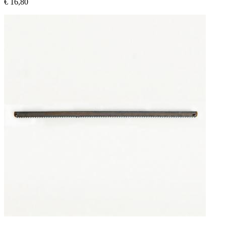
€ 16,80