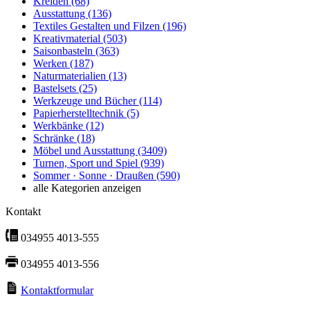
Kreiden
(68)
Ausstattung
(136)
Textiles Gestalten und Filzen
(196)
Kreativmaterial
(503)
Saisonbasteln
(363)
Werken
(187)
Naturmaterialien
(13)
Bastelsets
(25)
Werkzeuge und Bücher
(114)
Papierherstelltechnik
(5)
Werkbänke
(12)
Schränke
(18)
Möbel und Ausstattung
(3409)
Turnen, Sport und Spiel
(939)
Sommer · Sonne · Draußen
(590)
alle Kategorien anzeigen
Kontakt
034955 4013-555
034955 4013-556
Kontaktformular