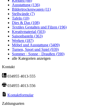
Kreiden
(68)
Ausstattung
(136)
Bildertrockenwagen
(11)
Stellwände
(7)
Tafeln
(10)
Dies & Das
(108)
Textiles Gestalten und Filzen
(196)
Kreativmaterial
(503)
Saisonbasteln
(363)
Werken
(187)
Möbel und Ausstattung
(3409)
Turnen, Sport und Spiel
(939)
Sommer · Sonne · Draußen
(590)
alle Kategorien anzeigen
Kontakt
034955 4013-555
034955 4013-556
Kontaktformular
Zahlungsarten