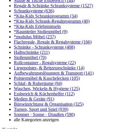
Stühle & Tische Essbereich
(144)
Regale & Schränke Schranksysteme
(1527)
Schranksysteme
(636)
*Kita-Kids Schrankprogramm
(34)
*Kita-Kids Schrank-Regalprogramm
(40)
*Kita-Kids Erlebnisinseln
*Raumteiler Stollenmöbel
(9)
*modulus Möbel
(237)
Flachregale, Regale & Regalsysteme
(166)
Schränke - Schranksysteme
(408)
Halbschränke
(211)
Stollenmöbel
(70)
Rollcontainer - Regalsysteme
(22)
Liegepolster- & Bettzeugschränke
(14)
Aufbewahrungslösungen & Transport
(141)
Polstermöbel & Kuschelecken
(105)
Schlaf- & Ruheräume
(94)
Waschen, Wickeln & Hygiene
(125)
Essbereich & Küchenhelfer
(112)
Medien & Geräte
(91)
Büroeinrichtung & Organisation
(325)
Turnen, Sport und Spiel
(939)
Sommer · Sonne · Draußen
(590)
alle Kategorien anzeigen