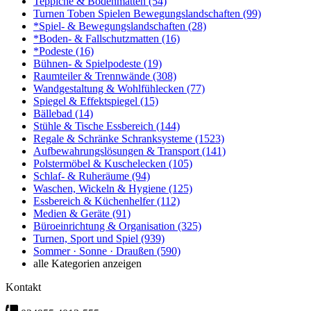
Teppiche & Bodenmatten
(54)
Turnen Toben Spielen Bewegungslandschaften
(99)
*Spiel- & Bewegungslandschaften
(28)
*Boden- & Fallschutzmatten
(16)
*Podeste
(16)
Bühnen- & Spielpodeste
(19)
Raumteiler & Trennwände
(308)
Wandgestaltung & Wohlfühlecken
(77)
Spiegel & Effektspiegel
(15)
Bällebad
(14)
Stühle & Tische Essbereich
(144)
Regale & Schränke Schranksysteme
(1523)
Aufbewahrungslösungen & Transport
(141)
Polstermöbel & Kuschelecken
(105)
Schlaf- & Ruheräume
(94)
Waschen, Wickeln & Hygiene
(125)
Essbereich & Küchenhelfer
(112)
Medien & Geräte
(91)
Büroeinrichtung & Organisation
(325)
Turnen, Sport und Spiel
(939)
Sommer · Sonne · Draußen
(590)
alle Kategorien anzeigen
Kontakt