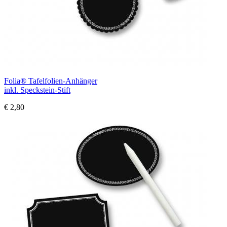
Folia® Tafelfolien-Anhänger
inkl. Speckstein-Stift
€ 2,80