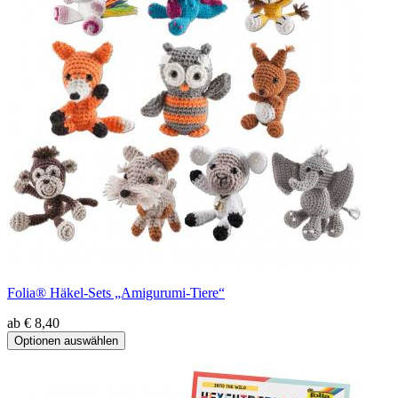
Folia® Häkel-Sets „Amigurumi-Tiere“
ab € 8,40