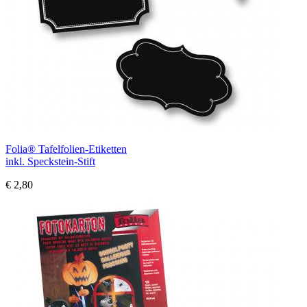
Folia® Tafelfolien-Etiketten
inkl. Speckstein-Stift
€ 2,80