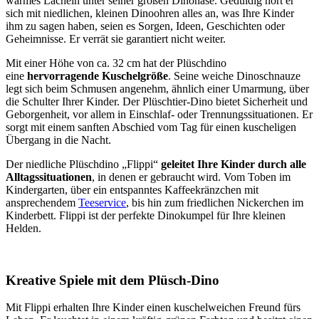
warmes Lächeln unter seiner großen Dinonase. Geduldig hört er
sich mit niedlichen, kleinen Dinoohren alles an, was Ihre Kinder
ihm zu sagen haben, seien es Sorgen, Ideen, Geschichten oder
Geheimnisse. Er verrät sie garantiert nicht weiter.
Mit einer Höhe von ca. 32 cm hat der Plüschdino
eine
hervorragende Kuschelgröße
. Seine weiche Dinoschnauze
legt sich beim Schmusen angenehm, ähnlich einer Umarmung, über
die Schulter Ihrer Kinder. Der Plüschtier-Dino bietet Sicherheit und
Geborgenheit, vor allem in Einschlaf- oder Trennungssituationen. Er
sorgt mit einem sanften Abschied vom Tag für einen kuscheligen
Übergang in die Nacht.
Der niedliche Plüschdino „Flippi“
geleitet Ihre Kinder durch alle
Alltagssituationen
, in denen er gebraucht wird. Vom Toben im
Kindergarten, über ein entspanntes Kaffeekränzchen mit
ansprechendem
Teeservice
, bis hin zum friedlichen Nickerchen im
Kinderbett. Flippi ist der perfekte Dinokumpel für Ihre kleinen
Helden.
Kreative Spiele mit dem Plüsch-Dino
Mit Flippi erhalten Ihre Kinder einen kuschelweichen Freund fürs