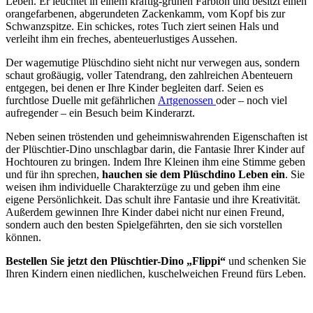
Leben. Er leuchtet in einem kräftig-grünen Farbton und besitzt einen
orangefarbenen, abgerundeten Zackenkamm, vom Kopf bis zur
Schwanzspitze. Ein schickes, rotes Tuch ziert seinen Hals und
verleiht ihm ein freches, abenteuerlustiges Aussehen.
Der wagemutige Plüschdino sieht nicht nur verwegen aus, sondern
schaut großäugig, voller Tatendrang, den zahlreichen Abenteuern
entgegen, bei denen er Ihre Kinder begleiten darf. Seien es
furchtlose Duelle mit gefährlichen
Artgenossen
oder – noch viel
aufregender – ein Besuch beim Kinderarzt.
Neben seinen tröstenden und geheimniswahrenden Eigenschaften ist
der Plüschtier-Dino unschlagbar darin, die Fantasie Ihrer Kinder auf
Hochtouren zu bringen. Indem Ihre Kleinen ihm eine Stimme geben
und für ihn sprechen,
hauchen sie dem Plüschdino Leben ein
. Sie
weisen ihm individuelle Charakterzüge zu und geben ihm eine
eigene Persönlichkeit. Das schult ihre Fantasie und ihre Kreativität.
Außerdem gewinnen Ihre Kinder dabei nicht nur einen Freund,
sondern auch den besten Spielgefährten, den sie sich vorstellen
können.
Bestellen Sie jetzt den Plüschtier-Dino „Flippi“
und schenken Sie
Ihren Kindern einen niedlichen, kuschelweichen Freund fürs Leben.