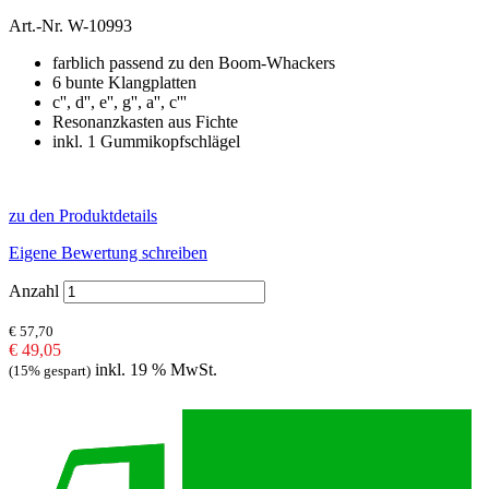
Art.-Nr.
W-10993
farblich passend zu den Boom-Whackers
6 bunte Klangplatten
c'', d'', e'', g'', a'', c'''
Resonanzkasten aus Fichte
inkl. 1 Gummikopfschlägel
zu den Produktdetails
Eigene Bewertung schreiben
Anzahl
€ 57,70
€ 49,05
inkl. 19 % MwSt.
(15% gespart)