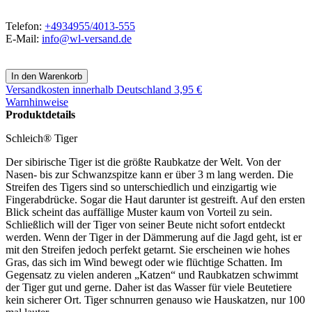
Telefon:
+4934955/4013-555
E-Mail:
info@wl-versand.de
Versandkosten
innerhalb Deutschland 3,95 €
Warnhinweise
Produktdetails
Schleich® Tiger
Der sibirische Tiger ist die größte Raubkatze der Welt. Von der
Nasen- bis zur Schwanzspitze kann er über 3 m lang werden. Die
Streifen des Tigers sind so unterschiedlich und einzigartig wie
Fingerabdrücke. Sogar die Haut darunter ist gestreift. Auf den ersten
Blick scheint das auffällige Muster kaum von Vorteil zu sein.
Schließlich will der Tiger von seiner Beute nicht sofort entdeckt
werden. Wenn der Tiger in der Dämmerung auf die Jagd geht, ist er
mit den Streifen jedoch perfekt getarnt. Sie erscheinen wie hohes
Gras, das sich im Wind bewegt oder wie flüchtige Schatten. Im
Gegensatz zu vielen anderen „Katzen“ und Raubkatzen schwimmt
der Tiger gut und gerne. Daher ist das Wasser für viele Beutetiere
kein sicherer Ort. Tiger schnurren genauso wie Hauskatzen, nur 100