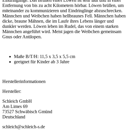
Eindringlinge. Das Brüllen eines Löwen ist sehr laut und in einer
Entfernung von bis zu acht Kilometern hörbar. Löwen brüllen, um
miteinander zu kommunizieren und Eindringlinge abzuschrecken.
Männchen und Weibchen haben hellbraunes Fell. Männchen haben
dicke, braune Mähnen, die im Laufe ihres Lebens länger und
dunkler werden. Löwen leben im Rudel, das von einem starken
Männchen angeführt wird. Meist jagen die Weibchen gemeinsam
Gnus oder Antilopen.
Maße B/T/H: 11,5 x 3,5 x 5,5 cm
geeignet für Kinder ab 3 Jahre
Herstellerinformationen
Hersteller:
Schleich GmbH
Am Limes 69
73527 Schwäbisch Gmünd
Deutschland
schleich@schleich-s.de