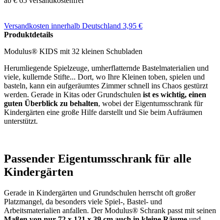
ab € 65 versandkostenfrei
Versandkosten
innerhalb Deutschland 3,95 €
Produktdetails
Modulus® KIDS mit 32 kleinen Schubladen
Herumliegende Spielzeuge, umherflatternde Bastelmaterialien und
viele, kullernde Stifte... Dort, wo Ihre Kleinen toben, spielen und
basteln, kann ein aufgeräumtes Zimmer schnell ins Chaos gestürzt
werden. Gerade in Kitas oder Grundschulen
ist es wichtig, einen
guten Überblick zu behalten
, wobei der Eigentumsschrank für
Kindergärten eine große Hilfe darstellt und Sie beim Aufräumen
unterstützt.
Passender Eigentumsschrank für alle
Kindergärten
Gerade in Kindergärten und Grundschulen herrscht oft großer
Platzmangel, da besonders viele Spiel-, Bastel- und
Arbeitsmaterialien anfallen. Der Modulus® Schrank passt mit seinen
Maßen von nur 72 x 121 x 39 cm auch in kleine Räume
und