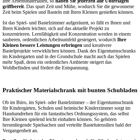
Ihre Arbeitsmaterialien, so
haben Sie jederzeit alle Unterlagen
griffbereit
. Das spart Zeit und Mühe, wodurch Sie die gewonnene
Zeit beim Spielen und Basteln mit Ihren Kleinen genießen können.
Ist das Spiel- und Bastelzimmer aufgeräumt, so fällt es Ihnen und
Ihren Kindern leichter, sich auf das aktuelle Projekt zu
konzentrieren. Lernfähigkeit und Konzentration werden in einem
sauberen, ordentlichen Arbeitsumfeld gesteigert, wodurch
Ihre
Kleinen bessere Leistungen erbringen
und kreativere
Bastelprojekte verwirklichen können. Dank des Eigentumsschranks
im Kindergarten und in der Grundschule macht auch das Spielen
mehr Spaß, denn ein ordentliches Ambiente steigert das
Wohlbefinden und fördert die Entspannung.
Praktischer Materialschrank mit bunten Schubladen
Ob im Büro, im Spiel- oder Bastelzimmer – der Eigentumsschrank
für Kindergärten, Schulen und heimische Kinderzimmer sorgt im
Handumdrehen für ein fantastisches Ordnungssystem, das selbst
Ihre Kleinen spielend leicht einhalten können. So gehören
herumliegende Spielsachen und verteilte Bastelutensilien bald der
Vergangenheit an.