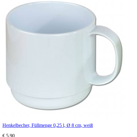
Henkelbecher, Füllmenge 0,25 l, Ø 8 cm, weiß
€ 5,90