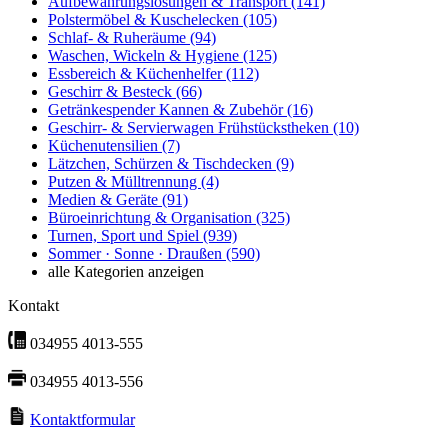
Aufbewahrungslösungen & Transport
(141)
Polstermöbel & Kuschelecken
(105)
Schlaf- & Ruheräume
(94)
Waschen, Wickeln & Hygiene
(125)
Essbereich & Küchenhelfer
(112)
Geschirr & Besteck
(66)
Getränkespender Kannen & Zubehör
(16)
Geschirr- & Servierwagen Frühstückstheken
(10)
Küchenutensilien
(7)
Lätzchen, Schürzen & Tischdecken
(9)
Putzen & Mülltrennung
(4)
Medien & Geräte
(91)
Büroeinrichtung & Organisation
(325)
Turnen, Sport und Spiel
(939)
Sommer · Sonne · Draußen
(590)
alle Kategorien anzeigen
Kontakt
034955 4013-555
034955 4013-556
Kontaktformular