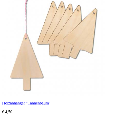
Holzanhänger "Tannenbaum"
€ 4,50