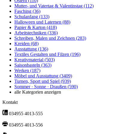
Ostern
(110)
Mutter- und Vatertag & Valentinstag
(112)
Fasching
(36)
Schulanfang
(133)
Halloween und Laternen
(88)
Papier & Karton
(418)
Arbeitstechniken
(336)
Schreiben, Malen und Zeichnen
(283)
Kreiden
(68)
Ausstattung
(136)
Textiles Gestalten und Filzen
(196)
Kreativmaterial
(503)
Saisonbasteln
(363)
Werken
(187)
Möbel und Ausstattung
(3409)
Turnen, Sport und Spiel
(939)
Sommer · Sonne · Draußen
(590)
alle Kategorien anzeigen
Kontakt
034955 4013-555
034955 4013-556