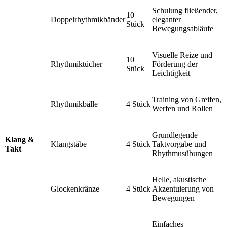
Schulung fließender,
10
Doppelrhythmikbänder
eleganter
Stück
Bewegungsabläufe
Visuelle Reize und
10
Rhythmiktücher
Förderung der
Stück
Leichtigkeit
Training von Greifen,
Rhythmikbälle
4 Stück
Werfen und Rollen
Grundlegende
Klang &
Klangstäbe
4 Stück
Taktvorgabe und
Takt
Rhythmusübungen
Helle, akustische
Glockenkränze
4 Stück
Akzentuierung von
Bewegungen
Einfaches