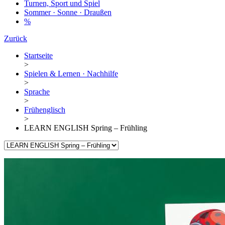
Turnen, Sport und Spiel
Sommer · Sonne · Draußen
%
Zurück
Startseite
>
Spielen & Lernen · Nachhilfe
>
Sprache
>
Frühenglisch
>
LEARN ENGLISH Spring – Frühling