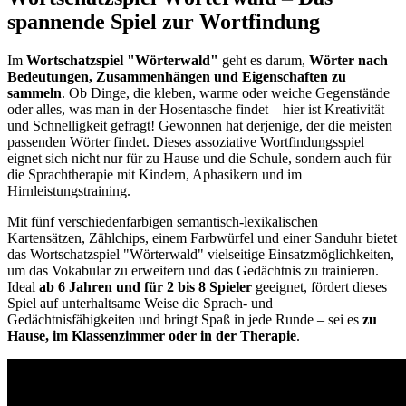
spannende Spiel zur Wortfindung
Im
Wortschatzspiel
"Wörterwald"
geht es darum,
Wörter nach
Bedeutungen, Zusammenhängen und Eigenschaften zu
sammeln
. Ob Dinge, die kleben, warme oder weiche Gegenstände
oder alles, was man in der Hosentasche findet – hier ist Kreativität
und Schnelligkeit gefragt! Gewonnen hat derjenige, der die meisten
passenden Wörter findet. Dieses assoziative Wortfindungsspiel
eignet sich nicht nur für zu Hause und die Schule, sondern auch für
die Sprachtherapie mit Kindern, Aphasikern und im
Hirnleistungstraining.
Mit fünf verschiedenfarbigen semantisch-lexikalischen
Kartensätzen, Zählchips, einem Farbwürfel und einer Sanduhr bietet
das Wortschatzspiel "Wörterwald" vielseitige Einsatzmöglichkeiten,
um das Vokabular zu erweitern und das Gedächtnis zu trainieren.
Ideal
ab 6 Jahren und für 2 bis 8 Spieler
geeignet, fördert dieses
Spiel auf unterhaltsame Weise die Sprach- und
Gedächtnisfähigkeiten und bringt Spaß in jede Runde – sei es
zu
Hause, im Klassenzimmer oder in der Therapie
.