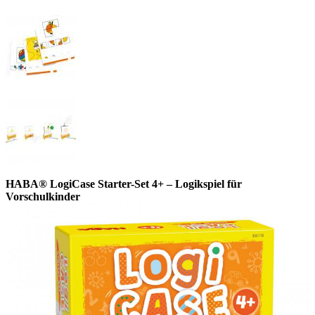
HABA® LogiCase Starter-Set 4+ – Logikspiel für
Vorschulkinder