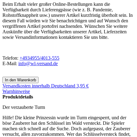
Beim Erhalt vieler großer Online-Bestellungen kann die
Verfügbarkeit durch Lieferengpässe (wie z. B. Pandemie,
Rohstoffknappheit usw.) unserer Artikel kurzfristig überholt sein. In
diesem Fall würden wir Sie benachrichtigen und auf Wunsch den
vergriffenen Artikel portofrei nachsenden. Wünschen Sie weitere
Auskünfte über die Verfügbarkeiten unserer Artikel, Lieferzeiten
sowie Versandinformationen kontaktieren Sie uns bitte.
Telefon:
+4934955/4013-555
E-Mail:
info@wl-versand.de
Versandkosten
innerhalb Deutschland 3,95 €
Warnhinweise
Produktdetails
Der verzauberte Turm
Hilfe! Die kleine Prinzessin wurde im Turm eingesperrt, und der
böse Zauberer hat den Schlüssel im Wald versteckt. Die Spieler
machen sich schnell auf die Suche. Doch aufgepasst, der Zauberer
versucht, allen zuvorzukommen. Wer das Schlüsselversteck findet,