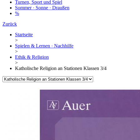
Turnen, Sport und Spiel
Sommer · Sonne · Draußen
%
Zurück
Startseite
>
Spielen & Lernen · Nachhilfe
>
Ethik & Religion
>
Katholische Religion an Stationen Klassen 3/4