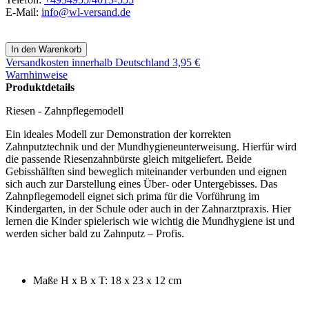
E-Mail:
info@wl-versand.de
Versandkosten
innerhalb Deutschland 3,95 €
Warnhinweise
Produktdetails
Riesen - Zahnpflegemodell
Ein ideales Modell zur Demonstration der korrekten
Zahnputztechnik und der Mundhygieneunterweisung. Hierfür wird
die passende Riesenzahnbürste gleich mitgeliefert. Beide
Gebisshälften sind beweglich miteinander verbunden und eignen
sich auch zur Darstellung eines Über- oder Untergebisses. Das
Zahnpflegemodell eignet sich prima für die Vorführung im
Kindergarten, in der Schule oder auch in der Zahnarztpraxis. Hier
lernen die Kinder spielerisch wie wichtig die Mundhygiene ist und
werden sicher bald zu Zahnputz – Profis.
Maße H x B x T: 18 x 23 x 12 cm