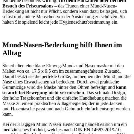
Pandemie besonders wichtig.
Ob beim Einkaufen oder bei dem
Besuch des Friseursalons
– das Tragen einer Mund-Nasen-
Bedeckung ist nicht nur Pflicht, sondern kann dazu beitragen, sich
selbst und andere Menschen vor der Ansteckung zu schützen. So
halten Sie spielend leicht jede Hygieneschutzbestimmung ein.
Mund-Nasen-Bedeckung hilft Ihnen im
Alltag
Sie erhalten eine blaue Einweg-Mund- und Nasenmaske mit den
Maßen von ca. 17,5 x 9,5 cm im zusammengefalteten Zustand.
Damit besitzt sie die perfekte Größe, um bequem den Mund und die
Nase eines Erwachsenen zu bedecken. Durch zwei praktische
Gummizüge wird die Maske hinter den Ohren befestigt und
kann
so auch bei Bewegung nicht verrutschen
. Das schmale Design,
der hohe Tragekomfort und die einfache Handhabung machen die
Maske zu einem praktischen Alltagsbegleiter, der in jede Jacken-
und Hosentasche passt und nach Gebrauch einfach entsorgt werden
kann.
Bei der 3-lagigen Mund-Nasen-Bedeckung handelt es sich um ein
medizinisches Produkt, welches nach DIN EN 14683:2019-10