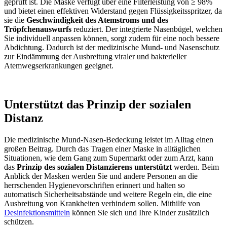
geprüft ist. Die Maske verfügt über eine Filterleistung von ≥ 98%
und bietet einen effektiven Widerstand gegen Flüssigkeitsspritzer, da
sie die
Geschwindigkeit des Atemstroms und des
Tröpfchenauswurfs
reduziert. Der integrierte Nasenbügel, welchen
Sie individuell anpassen können, sorgt zudem für eine noch bessere
Abdichtung. Dadurch ist der medizinische Mund- und Nasenschutz
zur Eindämmung der Ausbreitung viraler und bakterieller
Atemwegserkrankungen geeignet.
Unterstützt das Prinzip der sozialen
Distanz
Die medizinische Mund-Nasen-Bedeckung leistet im Alltag einen
großen Beitrag. Durch das Tragen einer Maske in alltäglichen
Situationen, wie dem Gang zum Supermarkt oder zum Arzt, kann
das
Prinzip des sozialen Distanzierens unterstützt
werden. Beim
Anblick der Masken werden Sie und andere Personen an die
herrschenden Hygienevorschriften erinnert und halten so
automatisch Sicherheitsabstände und weitere Regeln ein, die eine
Ausbreitung von Krankheiten verhindern sollen. Mithilfe von
Desinfektionsmitteln
können Sie sich und Ihre Kinder zusätzlich
schützen.