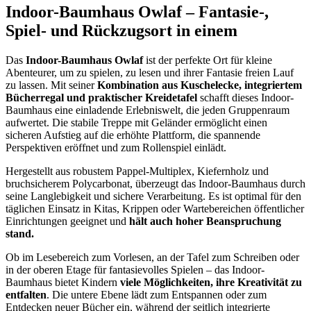
Indoor-Baumhaus Owlaf – Fantasie-,
Spiel- und Rückzugsort in einem
Das
Indoor-Baumhaus Owlaf
ist der perfekte Ort für kleine
Abenteurer, um zu spielen, zu lesen und ihrer Fantasie freien Lauf
zu lassen. Mit seiner
Kombination aus Kuschelecke, integriertem
Bücherregal und praktischer Kreidetafel
schafft dieses Indoor-
Baumhaus eine einladende Erlebniswelt, die jeden Gruppenraum
aufwertet. Die stabile Treppe mit Geländer ermöglicht einen
sicheren Aufstieg auf die erhöhte Plattform, die spannende
Perspektiven eröffnet und zum Rollenspiel einlädt.
Hergestellt aus robustem Pappel-Multiplex, Kiefernholz und
bruchsicherem Polycarbonat, überzeugt das Indoor-Baumhaus durch
seine Langlebigkeit und sichere Verarbeitung. Es ist optimal für den
täglichen Einsatz in Kitas, Krippen oder Wartebereichen öffentlicher
Einrichtungen geeignet und
hält auch hoher Beanspruchung
stand.
Ob im Lesebereich zum Vorlesen, an der Tafel zum Schreiben oder
in der oberen Etage für fantasievolles Spielen – das Indoor-
Baumhaus bietet Kindern
viele Möglichkeiten, ihre Kreativität zu
entfalten
. Die untere Ebene lädt zum Entspannen oder zum
Entdecken neuer Bücher ein, während der seitlich integrierte