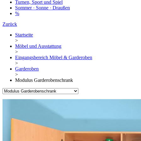
Turnen, Sport und Spiel
Sommer · Sonne · Draußen
%
Zurück
Startseite
>
Möbel und Ausstattung
>
Eingangsbereich Möbel & Garderoben
>
Garderoben
>
Modulus Garderobenschrank