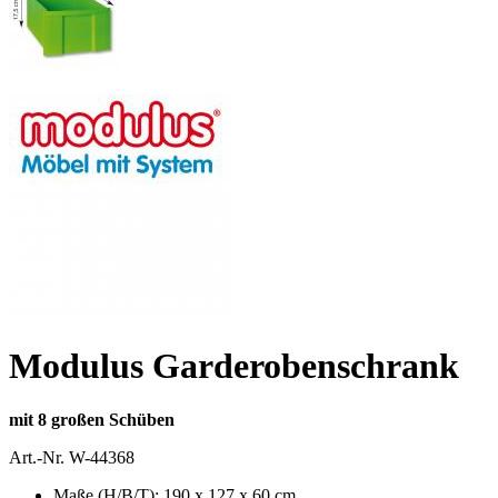
Modulus Garderobenschrank
mit 8 großen Schüben
Art.-Nr.
W-44368
Maße (H/B/T): 190 x 127 x 60 cm