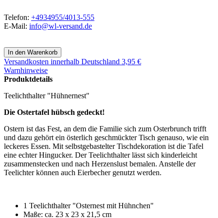
Telefon:
+4934955/4013-555
E-Mail:
info@wl-versand.de
Versandkosten
innerhalb Deutschland 3,95 €
Warnhinweise
Produktdetails
Teelichthalter "Hühnernest"
Die Ostertafel hübsch gedeckt!
Ostern ist das Fest, an dem die Familie sich zum Osterbrunch trifft
und dazu gehört ein österlich geschmückter Tisch genauso, wie ein
leckeres Essen. Mit selbstgebastelter Tischdekoration ist die Tafel
eine echter Hingucker. Der Teelichthalter lässt sich kinderleicht
zusammenstecken und nach Herzenslust bemalen. Anstelle der
Teelichter können auch Eierbecher genutzt werden.
1 Teelichthalter "Osternest mit Hühnchen"
Maße: ca. 23 x 23 x 21,5 cm