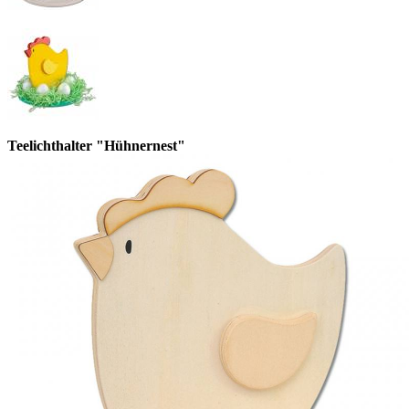
Teelichthalter "Hühnernest"