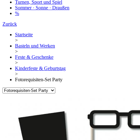
Turnen, Sport und Spiel
Sommer · Sonne · Draußen
%
Zurück
Startseite
>
Basteln und Werken
>
Feste & Geschenke
>
Kinderfeste & Geburtstag
>
Fotorequisiten-Set Party